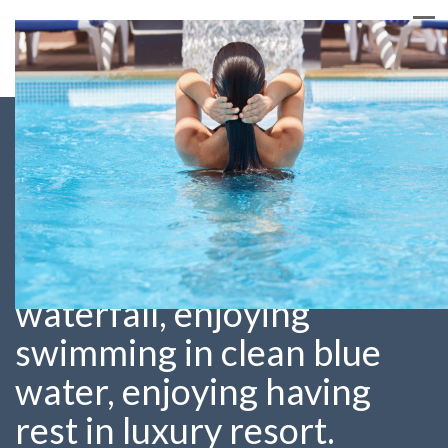
Back view of woman
relaxing in pool, touching
her wet, looking at
waterfall, enjoying
swimming in clean blue
water, enjoying having
rest in luxury resort.