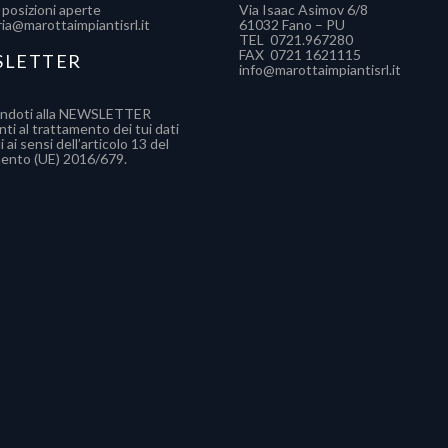
 posizioni aperte
Via Isaac Asimov 6/8
ia@marottaimpiantisrl.it
61032 Fano – PU
TEL 0721.967280​
FAX 0721 1621115
SLETTER
info@marottaimpiantisrl.it
andoti alla NEWSLETTER
ti al trattamento dei tui dati
 ai sensi dell’articolo 13 del
ento (UE) 2016/679.