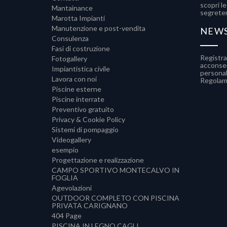
scopri le
Mantainance
segreter
Marotta Impianti
Manutenzione e post-vendita
NEW
Consulenza
Fasi di costruzione
Registr
Fotogallery
acconsen
Impiantistica civile
personali
Lavora con noi
Regolam
Piscine esterne
Piscine interrate
Preventivo gratuito
Privacy & Cookie Policy
Sistemi di pompaggio
Videogallery
esempio
Progettazione e realizzazione
CAMPO SPORTIVO MONTECALVO IN
FOGLIA
Agevolazioni
OUTDOOR COMPLETO CON PISCINA
PRIVATA CARIGNANO
404 Page
PISCINA IN LEGNO CAGLI