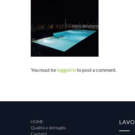
You must be
logged in
to post a comment.
LAVO
HOME
Qualità e dettaglio
Contatti