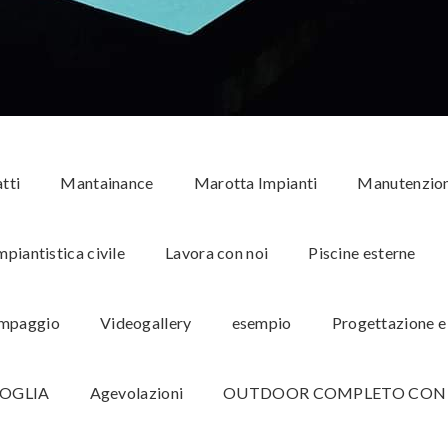
tti
Mantainance
Marotta Impianti
Manutenzion
mpiantistica civile
Lavora con noi
Piscine esterne
ompaggio
Videogallery
esempio
Progettazione e
OGLIA
Agevolazioni
OUTDOOR COMPLETO CON P